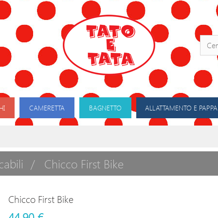
HI
CAMERETTA
BAGNETTO
ALLATTAMENTO E PAPPA
cabili
Chicco First Bike
Chicco First Bike
44,90 €