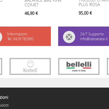
IO
BALANCE BIKE PINK
PLUS ROSA
COMET
95,00 €
46,90 €
Informazioni
24/7 Supporto
Tel: 0429 782695
info@tatoetata.it
zioni
odotti