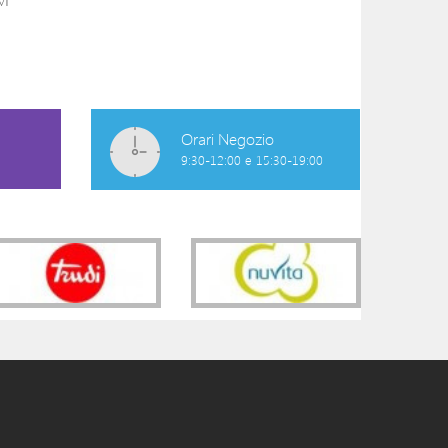
TRICICLO ROYAL
BALANCE BIKE 
ROSSO
ROCKET
139,00 €
44,90 €
Orari Negozio
9:30-12:00 e 15:30-19:00