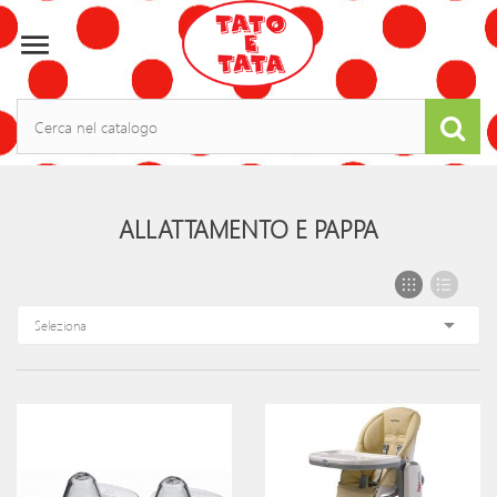

ALLATTAMENTO E PAPPA

Seleziona