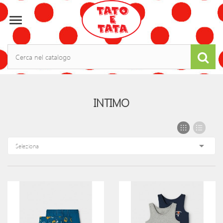

INTIMO

Seleziona