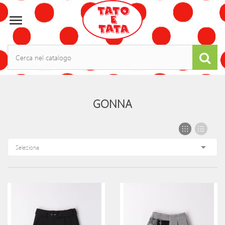

GONNA

Seleziona