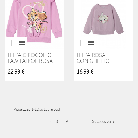
FELPA GIROCOLLO
FELPA ROSA
PAW PATROL ROSA
CONIGLIETTO
22,99 €
16,99 €
Visualizzati 1-12 su 105 articoli
1
2
3
9
Successivo
…
