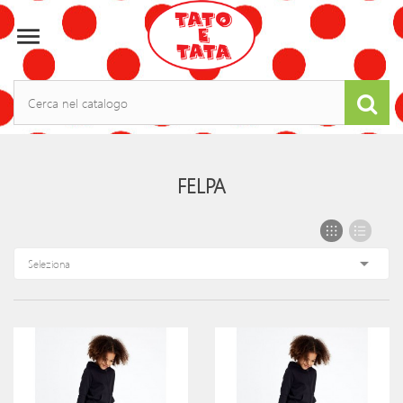

FELPA

Seleziona