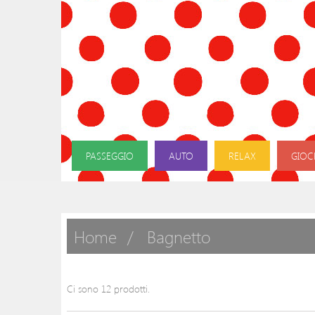
PASSEGGIO
AUTO
RELAX
GIOC
Home
Bagnetto
Ci sono 12 prodotti.