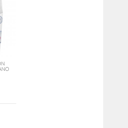
ON
PANO