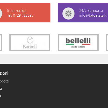
Informazioni
24/7 Supporto
Tel: 0429 782695
info@tatoetata.it
zioni
odotti
ci
o