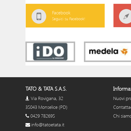
Facebook
Seguici su Facebook!
TATO & TATA S.A.S.
Informa
Via Rovigana, 32
Nuovi pr
35043 Monselice (PD)
Contatta
0429 782695
Chi siam
info@tatoetata.it