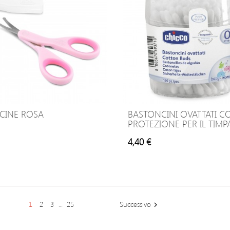
ICINE ROSA
BASTONCINI OVATTATI C
PROTEZIONE PER IL TIM
4,40 €
1
2
3
25
Successivo
…
