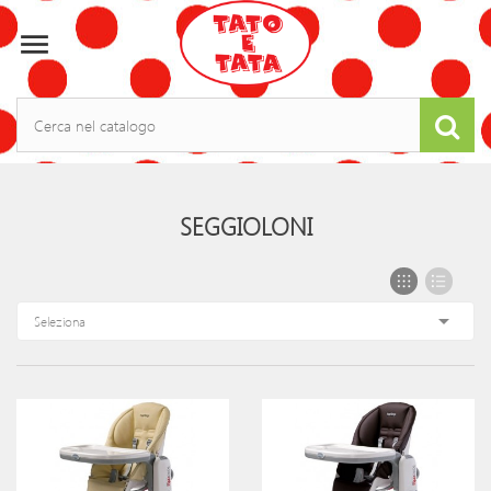

SEGGIOLONI

Seleziona