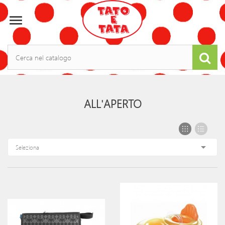

ALL'APERTO

Seleziona