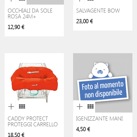
OCCHIALI DA SOLE
SALVAGENTE BOW
ROSA 24M+
23,00 €
12,90 €
CADDY PROTECT
IGENIZZANTE MANI
PROTEGGI CARRELLO
4,50 €
18,50 €