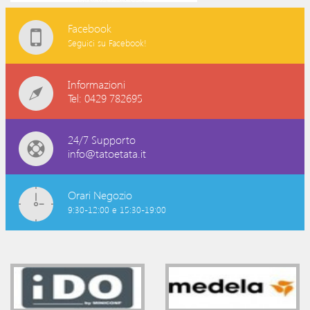
Facebook
Seguici su Facebook!
Informazioni
Tel: 0429 782695
24/7 Supporto
info@tatoetata.it
Orari Negozio
9:30-12:00 e 15:30-19:00