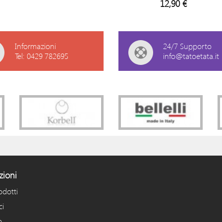
12,90 €
Informazioni
24/7 Supporto
Tel: 0429 782695
info@tatoetata.it
zioni
odotti
ci
o