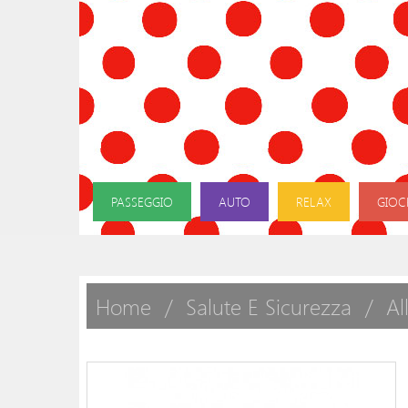
PASSEGGIO
AUTO
RELAX
GIOC
Home
Salute E Sicurezza
Al