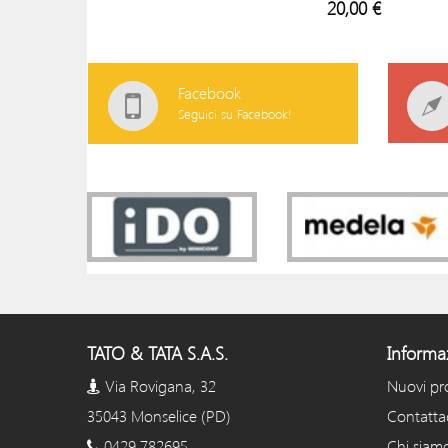
20,00 €
Facebook
Seguici su Facebook!
TATO & TATA S.A.S.
Informa
Via Rovigana, 32
Nuovi pr
35043 Monselice (PD)
Contatta
0429 782695
Chi siam