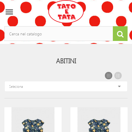

ABITINI

Seleziona