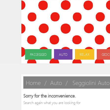
PASSEGGIO
AUTO
RELAX
GIOC
Home
Auto
Seggiolini Auto
Sorry for the inconvenience.
Search again what you are looking for