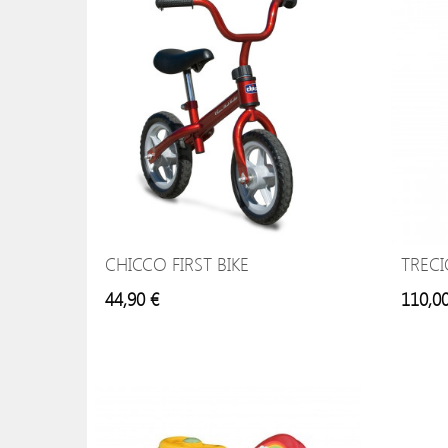
CHICCO FIRST BIKE
TREC
44,90 €
110,0