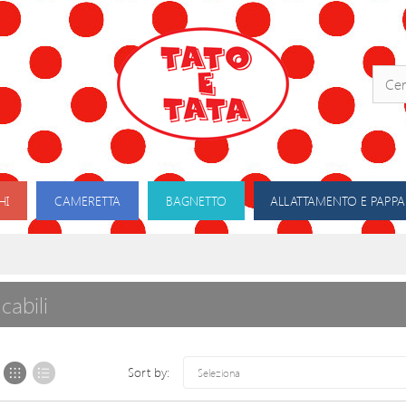
HI
CAMERETTA
BAGNETTO
ALLATTAMENTO E PAPPA
lcabili
Sort by:
Seleziona