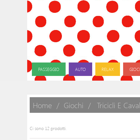
PASSEGGIO
AUTO
RELAX
GIOC
Home
Giochi
Tricicli E Cava
Ci sono 12 prodotti.