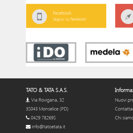
Facebook
Seguici su Facebook!
TATO & TATA S.A.S.
Informa
Via Rovigana, 32
Nuovi pr
35043 Monselice (PD)
Contatta
0429 782695
Chi siam
info@tatoetata.it