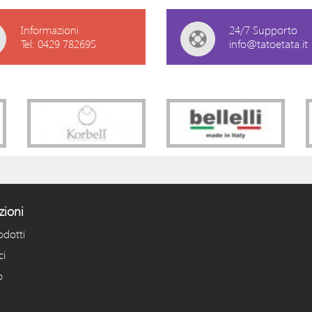
Informazioni
24/7 Supporto
Tel: 0429 782695
info@tatoetata.it
zioni
odotti
ci
o