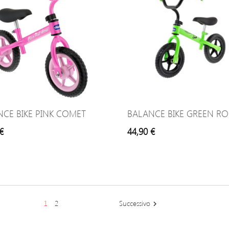
CE BIKE PINK COMET
BALANCE BIKE GREEN RO
€
44,90 €
1
2
Successivo
