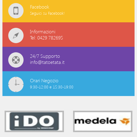
Facebook
Seguici su Facebook!
Informazioni
Tel: 0429 782695
24/7 Supporto
info@tatoetata.it
Orari Negozio
9:30-12:00 e 15:30-19:00