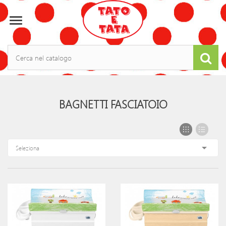

BAGNETTI FASCIATOIO

Seleziona