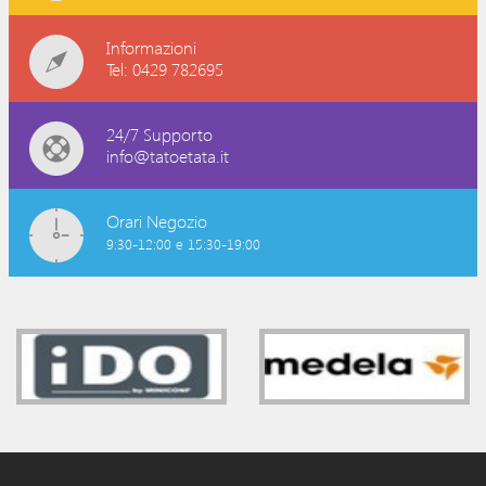
Informazioni
Tel: 0429 782695
24/7 Supporto
info@tatoetata.it
Orari Negozio
9:30-12:00 e 15:30-19:00