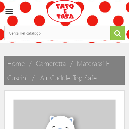

Home
Cameretta
Materassi E
Cuscini
Air Cuddle Top Safe