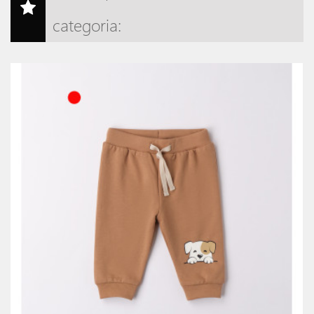
categoria:
o