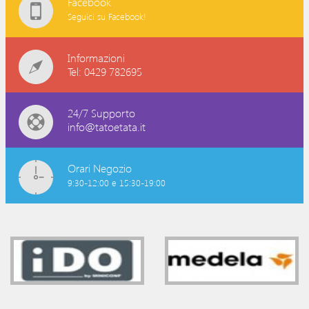
Facebook
Seguici su Facebook!
Informazioni
Tel: 0429 782695
24/7 Supporto
info@tatoetata.it
Orari Negozio
9:30-12:00 e 15:30-19:00