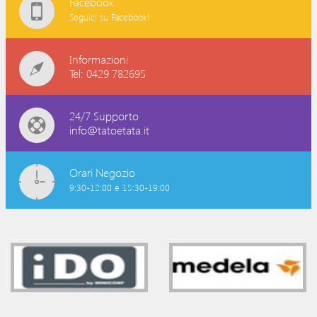
Facebook
Seguici su Facebook!
Informazioni
Tel: 0429 782695
24/7 Supporto
info@tatoetata.it
Orari Negozio
9:30-12:00 e 15:30-19:00