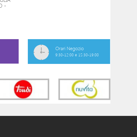
PANTALONE MAGLIA
PANTALONE DE
O -
TAGLIATA LUNGO -
LUNGO - STONE
BEIGE
WASHED
19,90 €
29,90 €
Orari Negozio
9:30-12:00 e 15:30-19:00