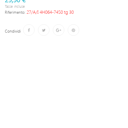
Tasse incluse
27/A/I 4H064-7450 tg 30
Riferimento:
Condividi