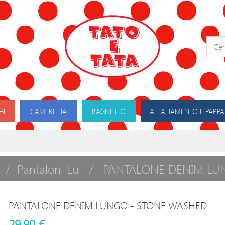
HI
CAMERETTA
BAGNETTO
ALLATTAMENTO E PAPPA
Pantaloni Lui
PANTALONE DENIM LU
PANTALONE DENIM LUNGO - STONE WASHED
29,90 €