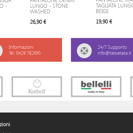
GLIA
PANTALONE DENIM
TAGLIATA LUNG
O -
LUNGO - STONE
BEIGE
WASHED
19,90 €
26,90 €
Informazioni
24/7 Supporto
Tel: 0429 782695
info@tatoetata.it
zioni