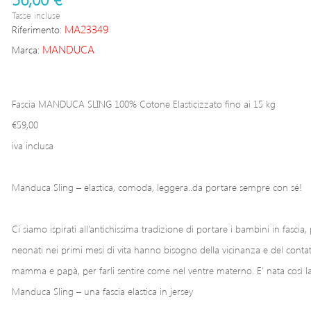
Tasse incluse
MA23349
Riferimento:
MANDUCA
Marca:
Fascia MANDUCA SLING 100% Cotone Elasticizzato fino ai 15 kg
€59,00
iva inclusa
Manduca Sling – elastica, comoda, leggera..da portare sempre con sé!
Ci siamo ispirati all’antichissima tradizione di portare i bambini in fascia,
neonati nei primi mesi di vita hanno bisogno della vicinanza e del contat
mamma e papà, per farli sentire come nel ventre materno. E’ nata così la
Manduca Sling – una fascia elastica in jersey