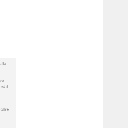
alla
bra
ed il
 offre