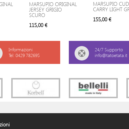
MARSUPIO CUD
GINAL
MARSUPIO ORIGINAL
CARRY LIGHT G
JERSEY GRIGIO
SCURO
155,00 €
115,00 €
Informazioni
24/7 Supporto
Tel: 0429 782695
info@tatoetata.it
zioni