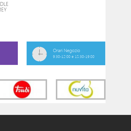
DLE
BABY CARRIER MINI
BABY CARRIER M
REY
3D MESH GRIGIO
COTTON INDIG
99,00 €
87,00 €
Orari Negozio
9:30-12:00 e 15:30-19:00