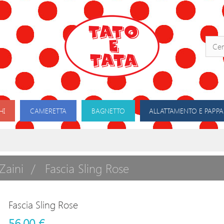
HI
CAMERETTA
BAGNETTO
ALLATTAMENTO E PAPPA
Zaini
Fascia Sling Rose
Fascia Sling Rose
56,00 €