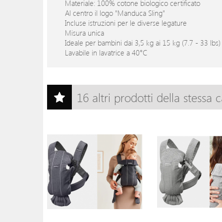
Materiale: 100% cotone biologico certificato
Al centro il logo "Manduca Sling"
Incluse istruzioni per le diverse legature
Misura unica
Ideale per bambini dai 3,5 kg ai 15 kg (7.7 - 33 lbs)
Lavabile in lavatrice a 40°C
16 altri prodotti della stessa 