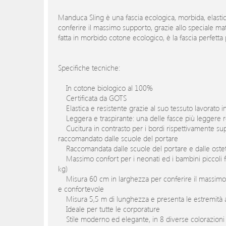
Manduca Sling è una fascia ecologica, morbida, elastic
conferire il massimo supporto, grazie allo speciale mate
fatta in morbido cotone ecologico, è la fascia perfetta 
Specifiche tecniche:
In cotone biologico al 100%
Certificata da GOTS
Elastica e resistente grazie al suo tessuto lavorato i
Leggera e traspirante: una delle fasce più leggere rep
Cucitura in contrasto per i bordi rispettivamente super
raccomandato dalle scuole del portare
Raccomandata dalle scuole del portare e dalle oste
Massimo confort per i neonati ed i bambini piccoli fi
kg)
Misura 60 cm in larghezza per conferire il massimo 
e confortevole
Misura 5,5 m di lunghezza e presenta le estremità aff
Ideale per tutte le corporature
Stile moderno ed elegante, in 8 diverse colorazioni