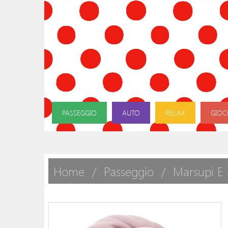
PASSEGGIO
AUTO
RELAX
GIOC
Home
Passeggio
Marsupi E 