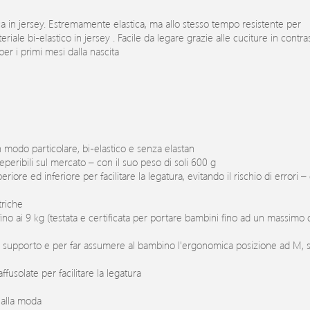
a in jersey. Estremamente elastica, ma allo stesso tempo resistente per
riale bi-elastico in jersey . Facile da legare grazie alle cuciture in contra
per i primi mesi dalla nascita
n modo particolare, bi-elastico e senza elastan
eribili sul mercato – con il suo peso di soli 600 g
iore ed inferiore per facilitare la legatura, evitando il rischio di errori 
triche
no ai 9 kg (testata e certificata per portare bambini fino ad un massimo 
supporto e per far assumere al bambino l'ergonomica posizione ad M, s
usolate per facilitare la legatura
 alla moda