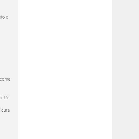
sto e
– come
di 15
icura