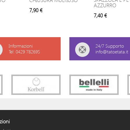
TO
CHIUSURA MULTIUSO
AZZURRO
7,90 €
7,40 €
Informazioni
24/7 Supporto
Tel: 0429 782695
info@tatoetata.it
zioni