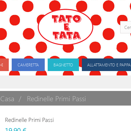
HI
CAMERETTA
BAGNETTO
ALLATTAMENTO E PAPPA
 Casa
Redinelle Primi Passi
Redinelle Primi Passi
19,90 €