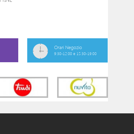
SMACCHIATORE
SPONDA PER LE
SENSITIVE
ERGONOMICA 
140CM
5,80 €
42,00 €
Orari Negozio
9:30-12:00 e 15:30-19:00