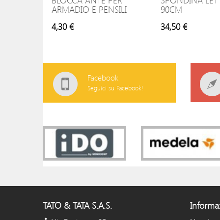
BLOCCA ANTE PER
SPONDINA LET
ARMADIO E PENSILI
90CM
4,30 €
34,50 €
Facebook
Seguici su Facebook!
TATO & TATA S.A.S.
Informa