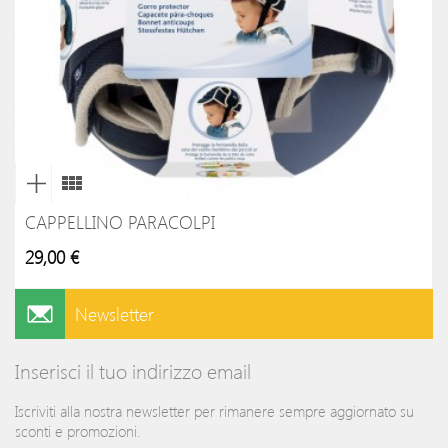
CAPPELLINO PARACOLPI
29,00 €
Newsletter
Inserisci il tuo indirizzo email
Iscriviti alla nostra newsletter per rimanere sempre aggiornato su
sconti e promozioni.