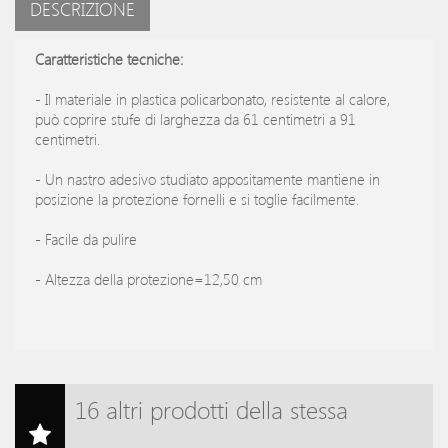
DESCRIZIONE
Caratteristiche tecniche:
- Il materiale in plastica policarbonato, resistente al calore,
può coprire stufe di larghezza da 61 centimetri a 91
centimetri.
- Un nastro adesivo studiato appositamente mantiene in
posizione la protezione fornelli e si toglie facilmente.
- Facile da pulire
- Altezza della protezione=12,50 cm
16 altri prodotti della stessa