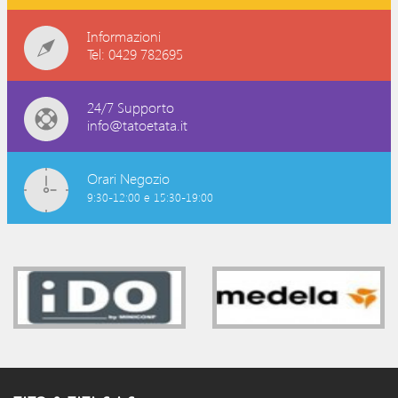
Informazioni
Tel: 0429 782695
24/7 Supporto
info@tatoetata.it
Orari Negozio
9:30-12:00 e 15:30-19:00