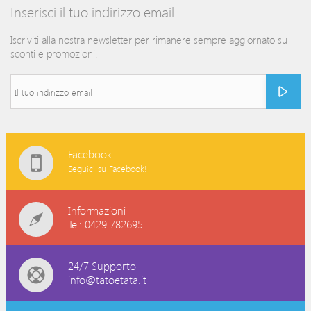
Inserisci il tuo indirizzo email
Iscriviti alla nostra newsletter per rimanere sempre aggiornato su
sconti e promozioni.
Facebook
Seguici su Facebook!
Informazioni
Tel: 0429 782695
24/7 Supporto
info@tatoetata.it