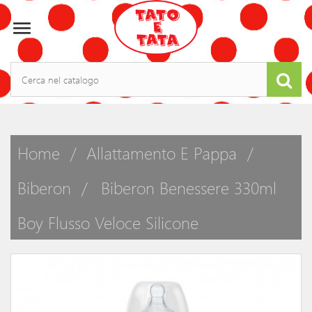

Home
Allattamento E Pappa
Biberon
Biberon Benessere 330ml
Boy Flusso Veloce Silicone