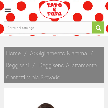

Home
Abbigliamento Mamma
Reggiseni
Reggiseno Allattamento
Confetti Viola Bravado