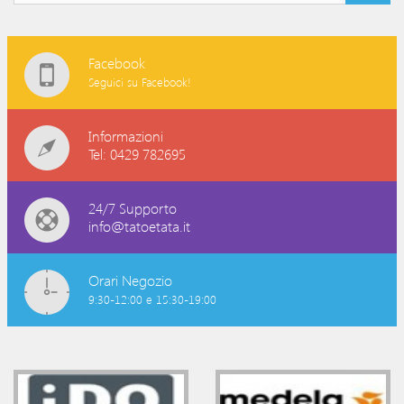
Facebook
Seguici su Facebook!
Informazioni
Tel: 0429 782695
24/7 Supporto
info@tatoetata.it
Orari Negozio
9:30-12:00 e 15:30-19:00