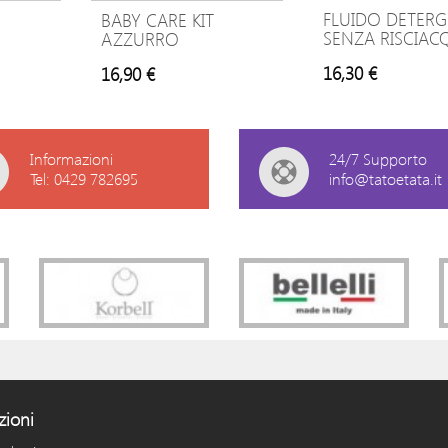
FLUIDO DETER
BABY CARE KIT
SENZA RISCIA
AZZURRO
16,30 €
16,90 €
Informazioni
24/7 Supporto
Tel: 0429 782695
info@tatoetata.it
zioni