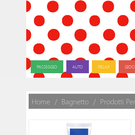
PASSEGGIO
AUTO
RELAX
GIOC
Home
Bagnetto
Prodotti Pe