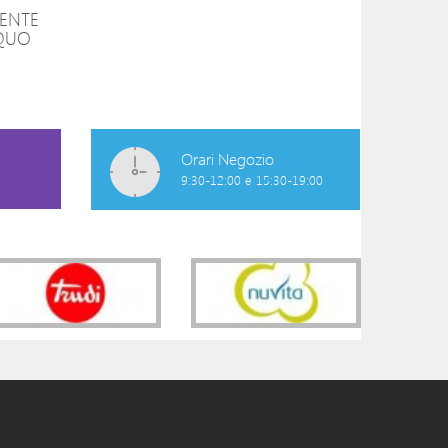
GENTE
OLIO SHAMPOO
AMIDO DI RISO
CQUO
EMUGEN
4,50 €
9,99 €
Orari Negozio
9:30-12:00 e 15:30-19:00