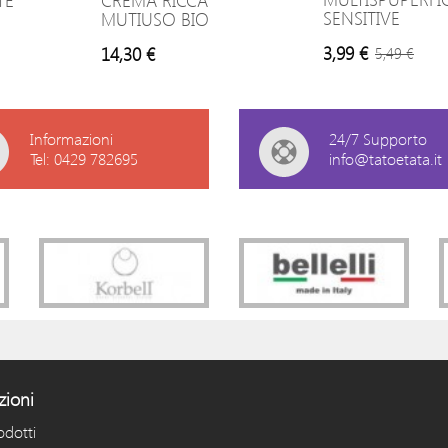
TE
CREMA RICCA
SENSITIVE
MUTIUSO BIO
3,99 €
14,30 €
5,49 €
Informazioni
24/7 Supporto
Tel: 0429 782695
info@tatoetata.it
zioni
odotti