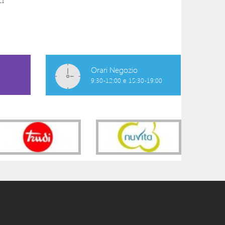
DETERGENTE INTIMO
CREMA EMOLIE
MIODERM
STELATOPIA
11,50 €
19,50 €
Orari Negozio
9:30-12:00 e 15:30-19:00