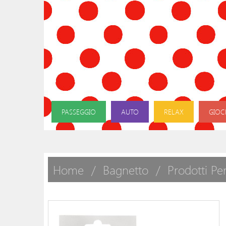
PASSEGGIO
AUTO
RELAX
GIOC
Home
Bagnetto
Prodotti Pe