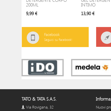
DETERGENTE CORPO
GEL DETERGEN
200ML
INTIMO
9,99 €
13,90 €
Facebook
Seguici su Facebook!
TATO & TATA S.A.S.
Informa
Via Rovigana, 32
Nuovi pr