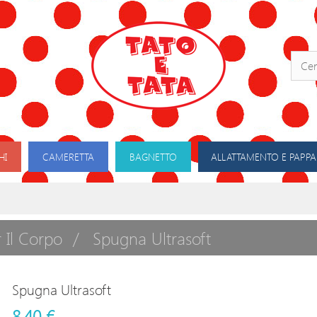
HI
CAMERETTA
BAGNETTO
ALLATTAMENTO E PAPPA
r Il Corpo
Spugna Ultrasoft
Spugna Ultrasoft
8,40 €