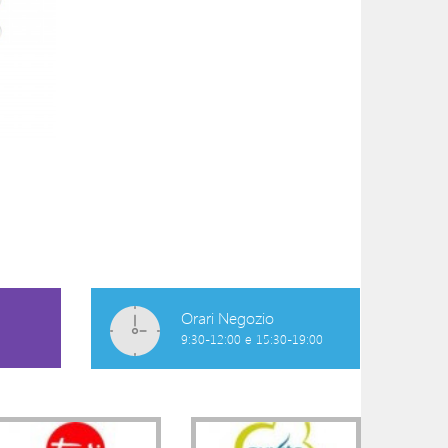
CATENELLA GRIGIA
CLIP CON CATE
AZZURRA (2 DE
6,50 €
ASSORTITI)
8,40 €
Orari Negozio
9:30-12:00 e 15:30-19:00