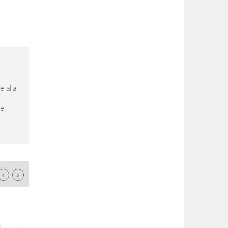
e alla
re