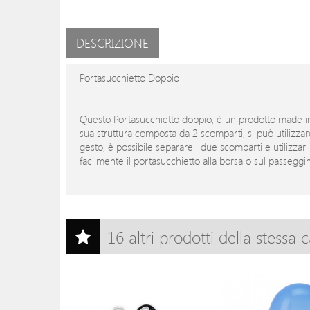
DESCRIZIONE
Portasucchietto Doppio
Questo Portasucchietto doppio, è un prodotto made in Ita
sua struttura composta da 2 scomparti, si può utilizza
gesto, è possibile separare i due scomparti e utilizzarl
facilmente il portasucchietto alla borsa o sul passeggi
16 altri prodotti della stessa 