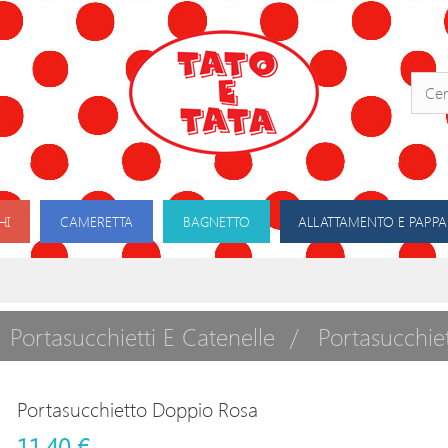
HI
CAMERETTA
BAGNETTO
ALLATTAMENTO E PAPPA
Portasucchietti E Catenelle
Portasucchie
Portasucchietto Doppio Rosa
11,40 €