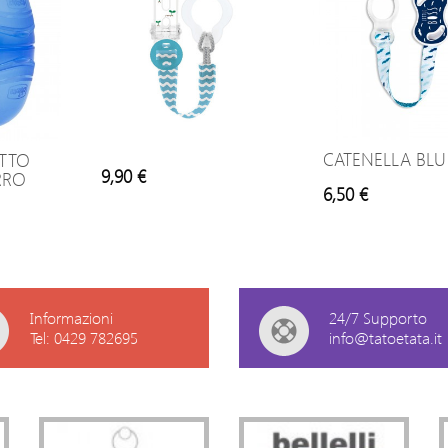
CATENELLA BLU
TTO
9,90 €
RRO
6,50 €
Informazioni
24/7 Supporto
Tel: 0429 782695
info@tatoetata.it