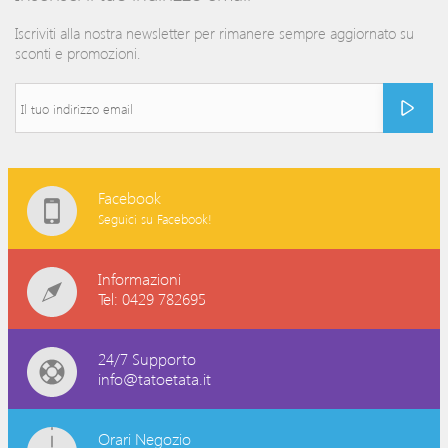
Iscriviti alla nostra newsletter per rimanere sempre aggiornato su
sconti e promozioni.
Facebook
Seguici su Facebook!
Informazioni
Tel: 0429 782695
24/7 Supporto
info@tatoetata.it
Orari Negozio