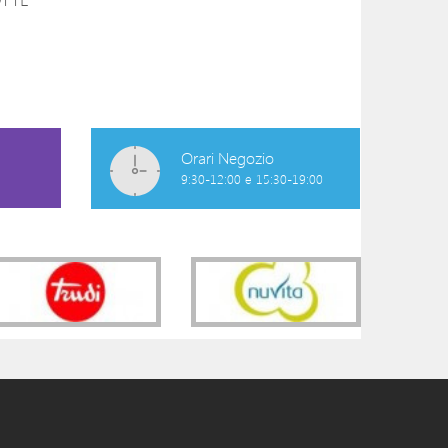
TOP GRAVIDANZA E
MUTANDE
ALLATTAMENTO
PREMAMAN
32,00 €
10,06 €
Orari Negozio
9:30-12:00 e 15:30-19:00