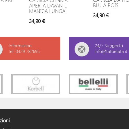
CA PRE
CAMICIA CLINICA
BLU A POIS
APERTA DAVANTI
MANICA LUNGA
34,90 €
34,90 €
Informazioni
24/7 Supporto
Tel: 0429 782695
info@tatoetata.it
zioni