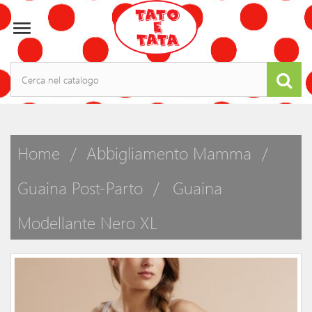

Home
Abbigliamento Mamma
Guaina Post-Parto
Guaina
Modellante Nero XL