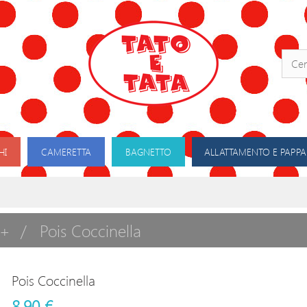
HI
CAMERETTA
BAGNETTO
ALLATTAMENTO E PAPPA
 +
Pois Coccinella
Pois Coccinella
8,90 €