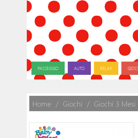
PASSEGGIO
AUTO
RELAX
GIOC
Home
Giochi
Giochi 3 Mesi