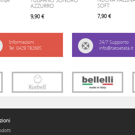
MMIA
TULIPANO SONORO
SOFT
AZZURRO
7,90 €
9,90 €
Informazioni
24/7 Supporto
Tel: 0429 782695
info@tatoetata.it
zioni
odotti