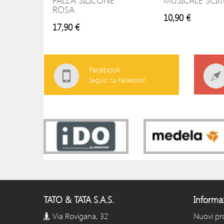
PALLA SILICONE
MUSICALE SCI
ROSA
10,90 €
17,90 €
Facebook
Seguici su Facebook!
TATO & TATA S.A.S.
Informa
Via Rovigana, 32
Nuovi pr