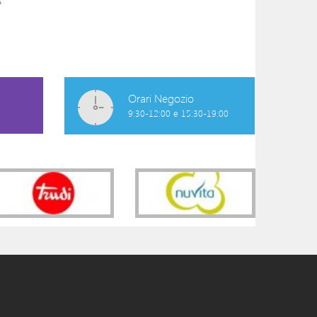
TULIPANO SONORO
PALLA MUSICAL
ROSA
16,90 €
9,90 €
Orari Negozio
9:30-12:00 e 15:30-19:00