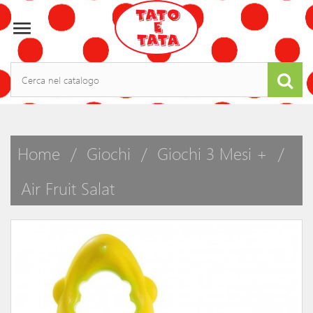

Home
Giochi
Giochi 3 Mesi +
Air Fruit Salat