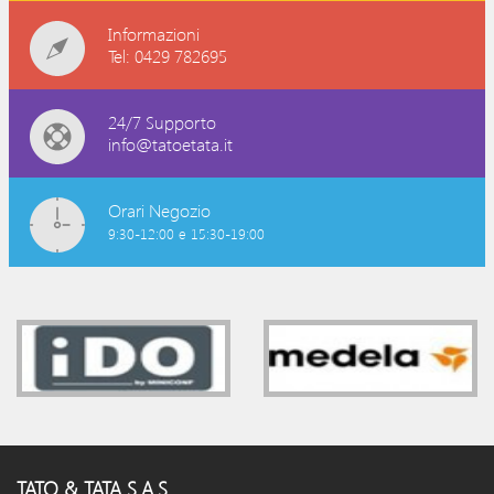
Informazioni
Tel: 0429 782695
24/7 Supporto
info@tatoetata.it
Orari Negozio
9:30-12:00 e 15:30-19:00
TATO & TATA S.A.S.