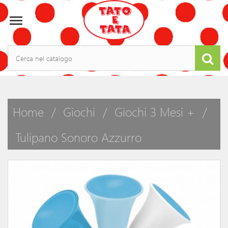

Home
Giochi
Giochi 3 Mesi +
Tulipano Sonoro Azzurro