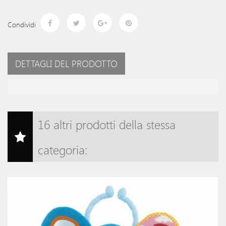
Condividi
DETTAGLI DEL PRODOTTO
16 altri prodotti della stessa
categoria:
o