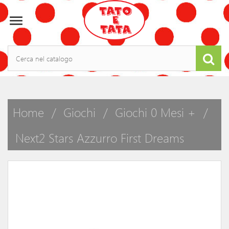

Home
Giochi
Giochi 0 Mesi +
Next2 Stars Azzurro First Dreams