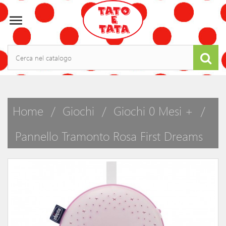

Home
Giochi
Giochi 0 Mesi +
Pannello Tramonto Rosa First Dreams