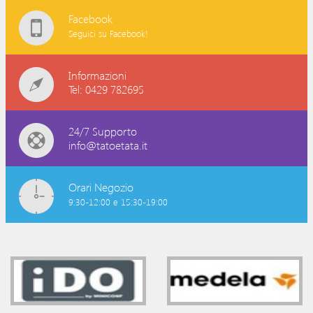
Facebook
Seguici su Facebook!
Informazioni
Tel: 0429 782695
24/7 Supporto
info@tatoetata.it
Orari Negozio
9:30-12:00 e 15:30-19:00