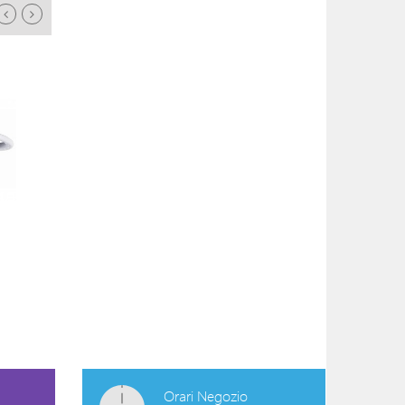
ORAL CARE RABBIT
MASSAGGIAGEN
AZZURRO
COOLER +4M
13,90 €
9,40 €
Orari Negozio