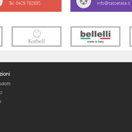
Tel: 0429 782695
info@tatoetata.it
zioni
odotti
ci
o