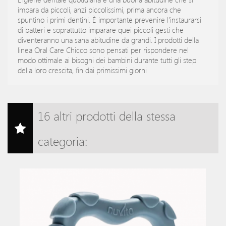
impara da piccoli, anzi piccolissimi, prima ancora che
spuntino i primi dentini. È importante prevenire l’instaurarsi
di batteri e soprattutto imparare quei piccoli gesti che
diventeranno una sana abitudine da grandi. I prodotti della
linea Oral Care Chicco sono pensati per rispondere nel
modo ottimale ai bisogni dei bambini durante tutti gli step
della loro crescita, fin dai primissimi giorni
16 altri prodotti della stessa
categoria: