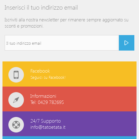
Inserisci il tuo indirizzo email
Iscriviti alla nostra newsletter per rimanere sempre aggiornato su
sconti e promozioni.
Facebook
Seguici su Facebook!
Informazioni
Tel: 0429 782695
24/7 Supporto
info@tatoetata.it