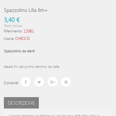
Spazzolino Lilla 6m+
3,40 €
Tasse incluse
12081
Riferimento:
CHICCO
Marca:
Spazzolino da denti
Ideale fin dal primo dentino da latte
Condividi
DESCRIZIONE
L’igiene dentale quotidiana è una buona abitudine che si