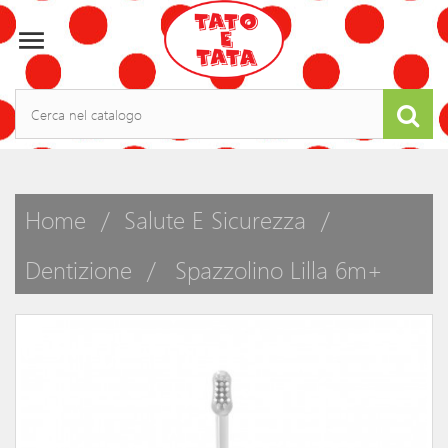

Home
Salute E Sicurezza
Dentizione
Spazzolino Lilla 6m+