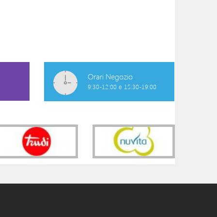
SPAZZOLINO
MASSAGGIAGEN
ELETTRICO SIRENETTA
COOLER +4M
ROSA
9,40 €
12,30 €
Orari Negozio
9:30-12:00 e 15:30-19:00