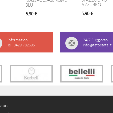
MASSAGGIAGENGIVE
AZZURRO
BLU
5,90 €
6,90 €
Informazioni
24/7 Supporto
Tel: 0429 782695
info@tatoetata.it
zioni