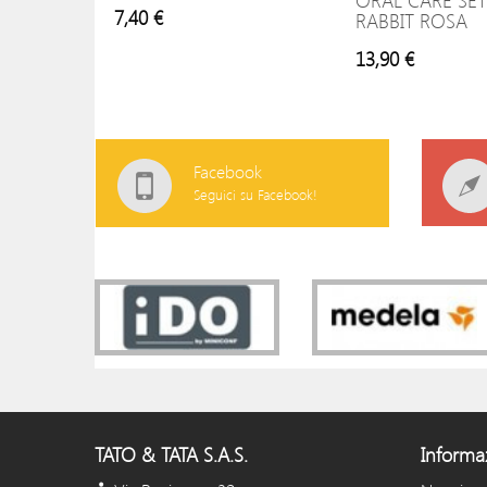
ORAL CARE SET
7,40 €
RABBIT ROSA
13,90 €
Facebook
Seguici su Facebook!
TATO & TATA S.A.S.
Informa