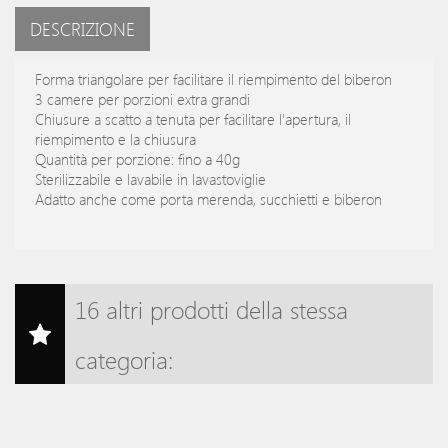
DESCRIZIONE
Forma triangolare per facilitare il riempimento del biberon
3 camere per porzioni extra grandi
Chiusure a scatto a tenuta per facilitare l'apertura, il
riempimento e la chiusura
Quantità per porzione: fino a 40g
Sterilizzabile e lavabile in lavastoviglie
Adatto anche come porta merenda, succhietti e biberon
16 altri prodotti della stessa
categoria: