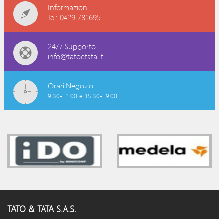
Informazioni
Tel: 0429 782695
24/7 Supporto
info@tatoetata.it
Orari Negozio
9:30-12:00 e 15:30-19:00
TATO & TATA S.A.S.