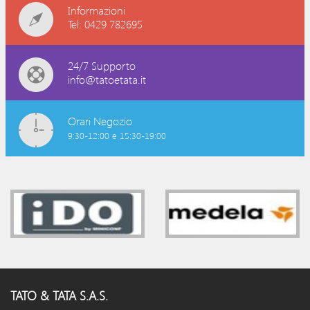
Informazioni
Tel: 0429 782695
24/7 Supporto
info@tatoetata.it
Orari Negozio
9:30-12:00 e 15:30-19:00
TATO & TATA S.A.S.