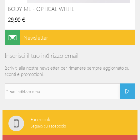
BODY ML - OPTICAL WHITE
29,90 €
Newsletter
Inserisci il tuo indirizzo email
Iscriviti alla nostra newsletter per rimanere sempre aggiornato su
sconti e promozioni.
Facebook
Seguici su Facebook!