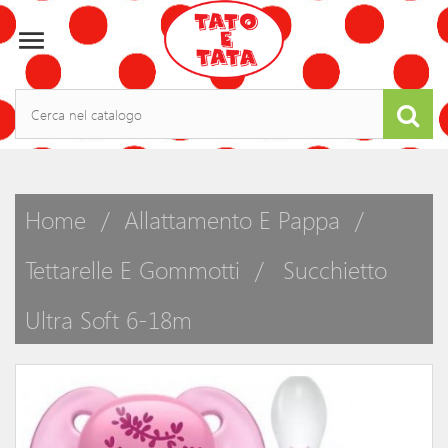

Home
Allattamento E Pappa
Tettarelle E Gommotti
Succhietto
Ultra Soft 6-18m