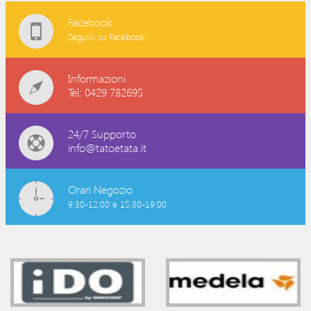
Facebook
Seguici su Facebook!
Informazioni
Tel: 0429 782695
24/7 Supporto
info@tatoetata.it
Orari Negozio
9:30-12:00 e 15:30-19:00