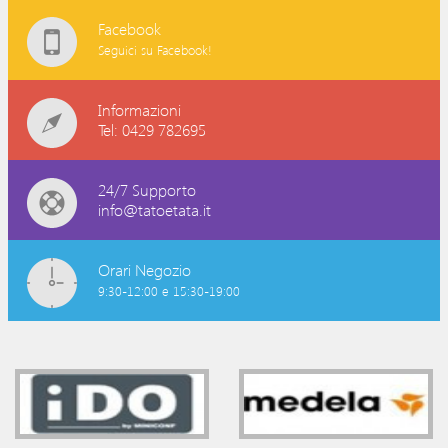
Facebook
Seguici su Facebook!
Informazioni
Tel: 0429 782695
24/7 Supporto
info@tatoetata.it
Orari Negozio
9:30-12:00 e 15:30-19:00