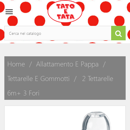

Home
Allattamento E Pappa
Tettarelle E Gommotti
2 Tettarelle
6m+ 3 Fori