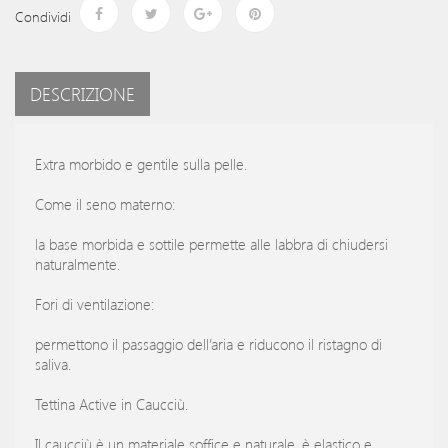
Condividi
DESCRIZIONE
Extra morbido e gentile sulla pelle.
Come il seno materno:
la base morbida e sottile permette alle labbra di chiudersi
naturalmente.
Fori di ventilazione:
permettono il passaggio dell’aria e riducono il ristagno di
saliva.
Tettina Active in Caucciù.
Il caucciù è un materiale soffice e naturale, è elastico e