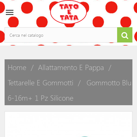

Home
Allattamento E Pappa
Tettarelle E Gommotti
Gommotto Blu
6-16m+ 1 Pz Silicone