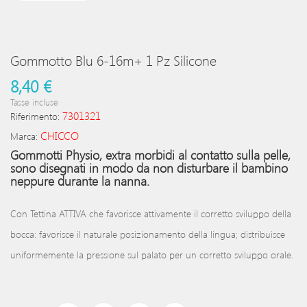
Gommotto Blu 6-16m+ 1 Pz Silicone
8,40 €
Tasse incluse
7301321
Riferimento:
CHICCO
Marca:
Gommotti Physio, extra morbidi al contatto sulla pelle,
sono disegnati in modo da non disturbare il bambino
neppure durante la nanna.
Con Tettina ATTIVA che favorisce attivamente il corretto sviluppo della
bocca: favorisce il naturale posizionamento della lingua; distribuisce
uniformemente la pressione sul palato per un corretto sviluppo orale.