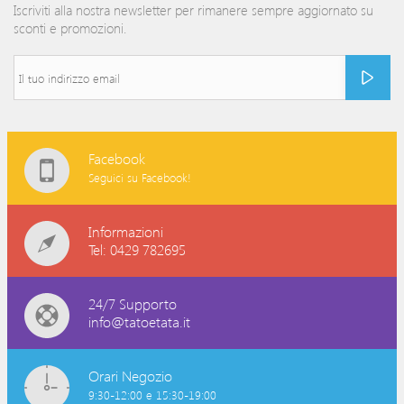
Iscriviti alla nostra newsletter per rimanere sempre aggiornato su
sconti e promozioni.
Facebook
Seguici su Facebook!
Informazioni
Tel: 0429 782695
24/7 Supporto
info@tatoetata.it
Orari Negozio
9:30-12:00 e 15:30-19:00