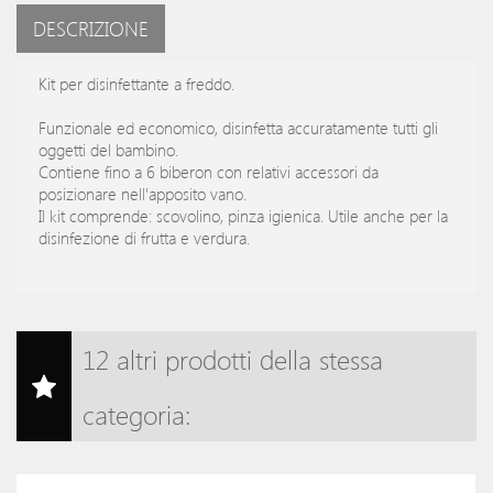
DESCRIZIONE
Kit per disinfettante a freddo.
Funzionale ed economico, disinfetta accuratamente tutti gli
oggetti del bambino.
Contiene fino a 6 biberon con relativi accessori da
posizionare nell'apposito vano.
Il kit comprende: scovolino, pinza igienica. Utile anche per la
disinfezione di frutta e verdura.
12 altri prodotti della stessa
categoria: