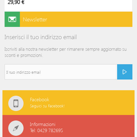
29,90 €
Newsletter
Inserisci il tuo indirizzo email
Iscriviti alla nostra newsletter per rimanere sempre aggiornato su
sconti e promozioni.
Facebook
Seguici su Facebook!
Informazioni
Tel: 0429 782695