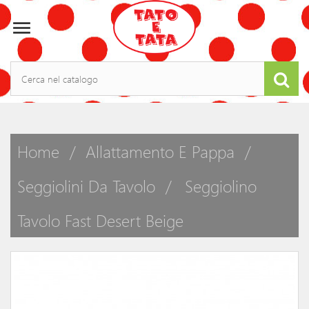

Home
Allattamento E Pappa
Seggiolini Da Tavolo
Seggiolino
Tavolo Fast Desert Beige