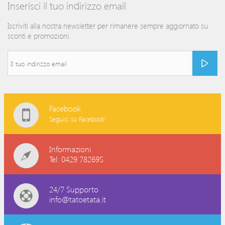
Inserisci il tuo indirizzo email
Iscriviti alla nostra newsletter per rimanere sempre aggiornato su
sconti e promozioni.
Facebook
Seguici su Facebook!
Informazioni
Tel: 0429 782695
24/7 Supporto
info@tatoetata.it