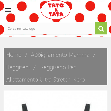

Home
Abbigliamento Mamma
Reggiseni
Reggiseno Per
Allattamento Ultra Stretch Nero