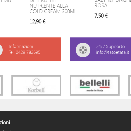
A EMU
DETERGENTE
ROSA
NUTRIENTE ALLA
COLD CREAM 300ML
7,50 €
12,90 €
Informazioni
24/7 Supporto
Tel: 0429 782695
info@tatoetata.it
zioni