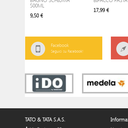
BAGNO SCHIUMA
BIPACCO PAST
500ML
17,99 €
9,50 €
Facebook
Seguici su Facebook!
TATO & TATA S.A.S.
Informa