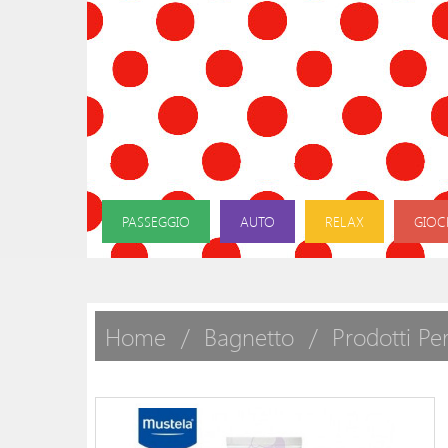
PASSEGGIO
AUTO
RELAX
GIOC
Home
Bagnetto
Prodotti Pe