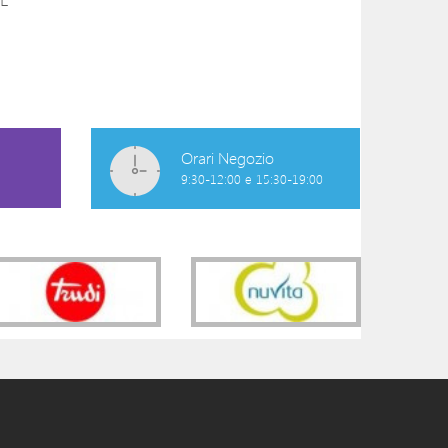
POLVERE TALCAMID
PASTA PER IL C
150ML
10,90 €
12,50 €
Orari Negozio
9:30-12:00 e 15:30-19:00