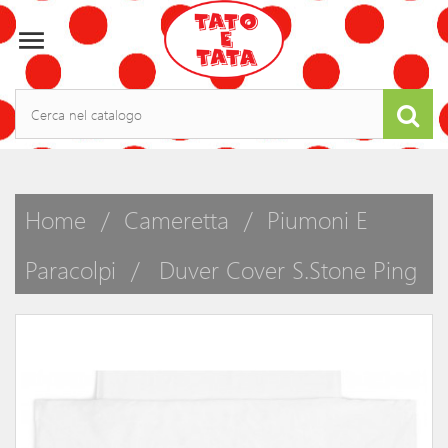

Home
Cameretta
Piumoni E
Paracolpi
Duver Cover S.Stone Ping