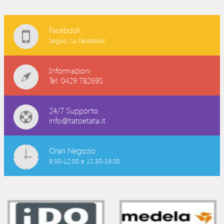
Facebook
Seguici su Facebook!
Informazioni
Tel: 0429 782695
24/7 Supporto
info@tatoetata.it
Orari Negozio
9:30-12:00 e 15:30-19:00