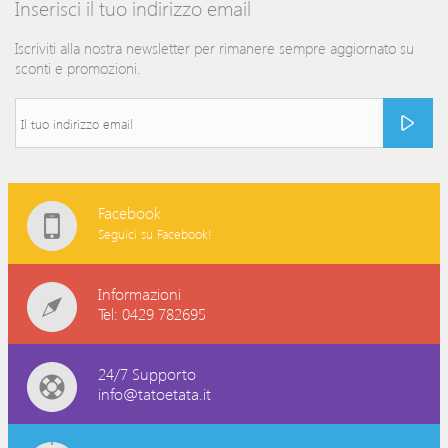
Inserisci il tuo indirizzo email
Iscriviti alla nostra newsletter per rimanere sempre aggiornato su
sconti e promozioni.
Facebook
Seguici su Facebook!
Informazioni
Tel: 0429 782695
24/7 Supporto
info@tatoetata.it